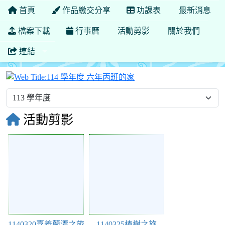
首頁
作品繳交分享
功課表
最新消息
檔案下載
行事曆
活動剪影
關於我們
連結
114 學年度 六年丙班的家
活動剪影
126864
126863
1140320嘉義蘭潭之旅
1140325植樹之旅