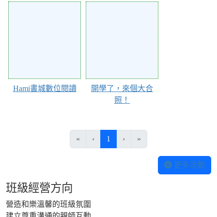
119336
119289
Hami書城數位閱讀
開學了，來個大合
照！
(目前頁次)
«
‹
1
›
»
更多活動
班級經營方向
營造和樂溫馨的班級氛圍
建立尊重溝通的親師互動