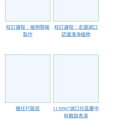
校訂課程：植物簡報
校訂課程：走讀湖口
製作
認識濱海植物
119633
119337
擔任打飯班
1130907湖口社區慶中
秋戰鼓表演