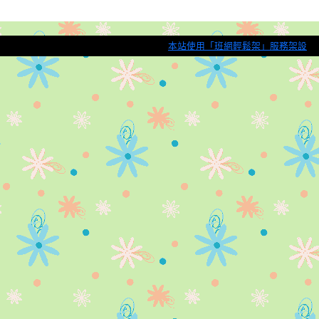
本站使用「班網輕鬆架」服務架設