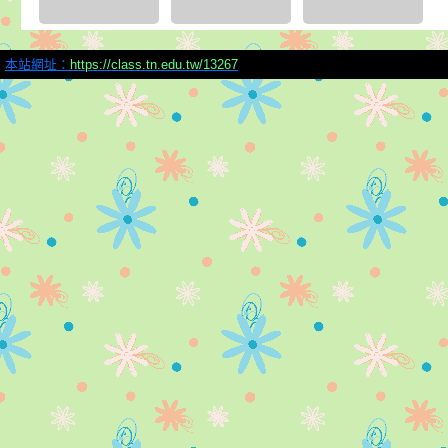
本站網址：
https://class.tn.edu.tw/13267