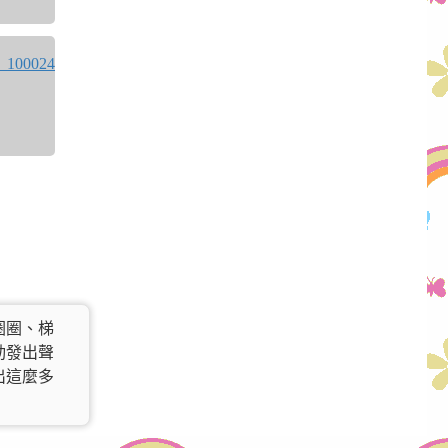
圈圈、梯
動發出聲
出這麼多