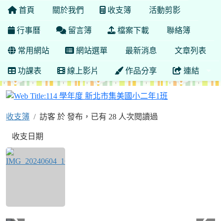
首頁
關於我們
收支簿
活動剪影
行事曆
留言簿
檔案下載
聯絡簿
常用網站
網站選單
最新消息
文章列表
功課表
線上影片
作品分享
連結
114 學年度 
收支簿
訪客 於 發布，已有 28 人次閱讀過
收支日期