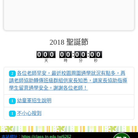
2018 聖誕節
0
0
0
0
0
0
0
0
0
0
0
0
0
0
:
0
0
:
0
0
天
時
分
秒
各位老師早安，最近校園周圍通學狀況有點多，再
2
請老師協助轉傳班級群組供家長知悉，請家長協助指導
學生留意通學安全。謝謝各位老師！
幼童軍招生說明
1
不小心按到
1
本站網址：
https://class.tn.edu.tw/6262