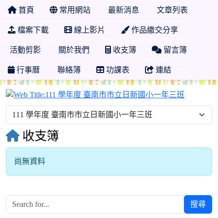
首頁
常用網站
最新消息
文章列表
檔案下載
線上影片
作品繳交分享
活動剪影
關於我們
收支簿
留言簿
行事曆
聯絡簿
功課表
連結
111 學
收支簿
尚無資料
搜尋