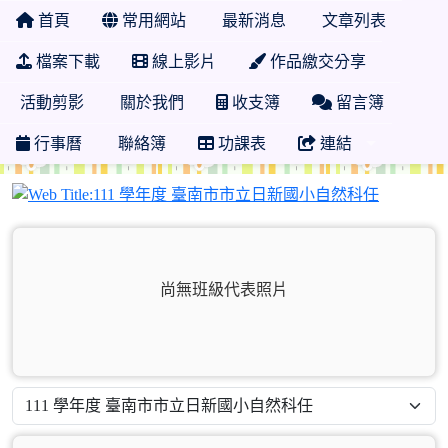
首頁
常用網站
最新消息
文章列表
檔案下載
線上影片
作品繳交分享
活動剪影
關於我們
收支簿
留言簿
行事曆
聯絡簿
功課表
連結
111 學
尚無班級代表照片