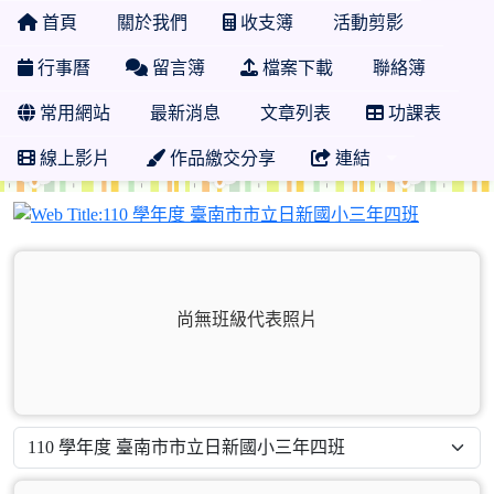
首頁
關於我們
收支簿
活動剪影
行事曆
留言簿
檔案下載
聯絡簿
常用網站
最新消息
文章列表
功課表
線上影片
作品繳交分享
連結
110 學
尚無班級代表照片