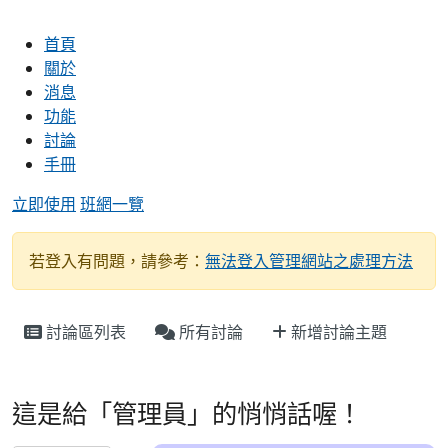
首頁
關於
消息
功能
討論
手冊
立即使用
班網一覽
若登入有問題，請參考：
無法登入管理網站之處理方法
討論區列表
所有討論
新增討論主題
班網輕鬆架討論區
這是給「管理員」的悄悄話喔！